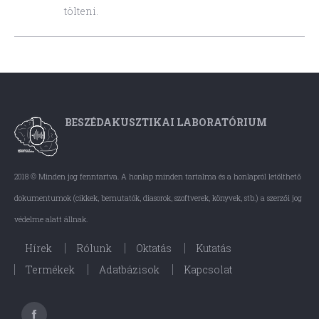
tölteni.
BESZÉDAKUSZTIKAI LABORATÓRIUM
2018 © Minden jog fenntartva. A honlap minden tartalma és a honlapról letölthető
dokumentumok (cikkek, bemutatók, diasorok, szoftverek, könyvek, stb.) a szerzői jog
védelme alatt állnak.
Hírek
Rólunk
Oktatás
Kutatás
Termékek
Adatbázisok
Kapcsolat