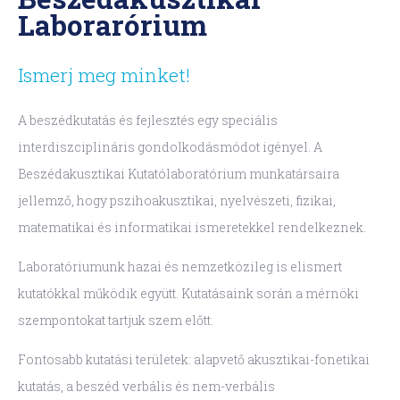
Laborarórium
Ismerj meg minket!
A beszédkutatás és fejlesztés egy speciális
interdiszciplináris gondolkodásmódot igényel. A
Beszédakusztikai Kutatólaboratórium munkatársaira
jellemző, hogy pszihoakusztikai, nyelvészeti, fizikai,
matematikai és informatikai ismeretekkel rendelkeznek.
Laboratóriumunk hazai és nemzetközileg is elismert
kutatókkal működik együtt. Kutatásaink során a mérnöki
szempontokat tartjuk szem előtt.
Fontosabb kutatási területek: alapvető akusztikai-fonetikai
kutatás, a beszéd verbális és nem-verbális