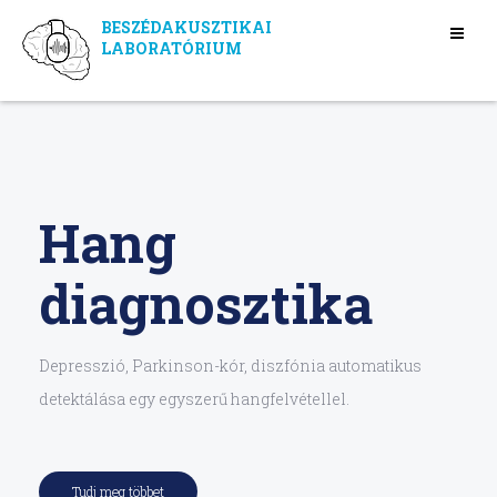
BESZÉDAKUSZTIKAI
LABORATÓRIUM
Hang
diagnosztika
Depresszió, Parkinson-kór, diszfónia automatikus
detektálása egy egyszerű hangfelvétellel.
Tudj meg többet