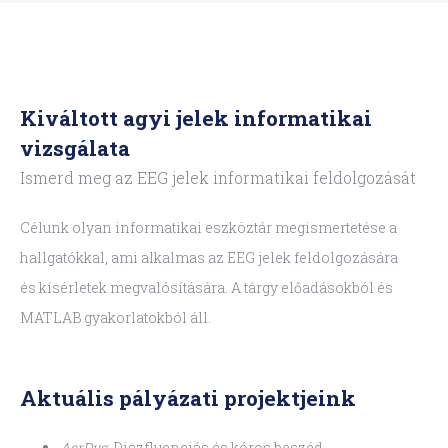
Kiváltott agyi jelek informatikai
vizsgálata
Ismerd meg az EEG jelek informatikai feldolgozását
Célunk olyan informatikai eszköztár megismertetése a
hallgatókkal, ami alkalmas az EEG jelek feldolgozására
és kísérletek megvalósítására. A tárgy előadásokból és
MATLAB gyakorlatokból áll.
Aktuális pályázati projektjeink
AsrDys
: Diszfluenciás és kóros beszéd