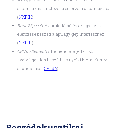
automatikus leiratozása és orvosi alkalmazása
(
NKFIH
)
Brain2Speech
: Az artikuláció és az agyi jelek
elemzése beszéd alapú agy-gép interfészhez
(
NKFIH
)
CELSA-Dementia
: Demenciára jellemző
nyelvfüggetlen beszéd- és nyelvi biomarkerek
azonosítása (
CELSA
)
Beszédakusztikai