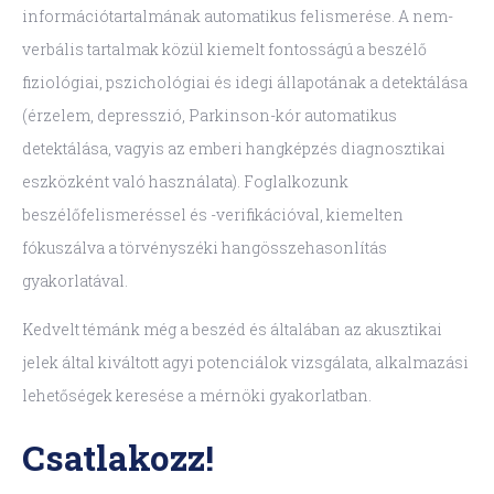
információtartalmának automatikus felismerése. A nem-
verbális tartalmak közül kiemelt fontosságú a beszélő
fiziológiai, pszichológiai és idegi állapotának a detektálása
(érzelem, depresszió, Parkinson-kór automatikus
detektálása, vagyis az emberi hangképzés diagnosztikai
eszközként való használata). Foglalkozunk
beszélőfelismeréssel és -verifikációval, kiemelten
fókuszálva a törvényszéki hangösszehasonlítás
gyakorlatával.
Kedvelt témánk még a beszéd és általában az akusztikai
jelek által kiváltott agyi potenciálok vizsgálata, alkalmazási
lehetőségek keresése a mérnöki gyakorlatban.
Csatlakozz!