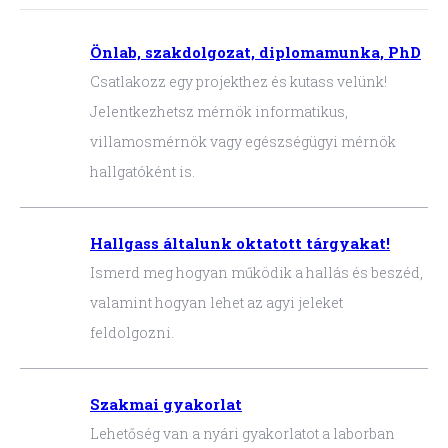
Önlab, szakdolgozat, diplomamunka, PhD
Csatlakozz egy projekthez és kutass velünk!
Jelentkezhetsz mérnök informatikus,
villamosmérnök vagy egészségügyi mérnök
hallgatóként is.
Hallgass általunk oktatott tárgyakat!
Ismerd meg hogyan működik a hallás és beszéd,
valamint hogyan lehet az agyi jeleket
feldolgozni.
Szakmai gyakorlat
Lehetőség van a nyári gyakorlatot a laborban